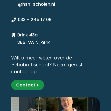
@hsn-scholen.nl
033 - 245 17 09

Brink 43a

3861 VA Nijkerk
Wilt u meer weten over de
Rehobothschool? Neem gerust
contact op
Contact