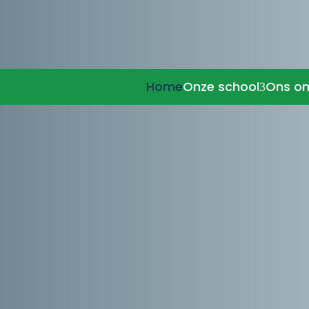
Home
Onze school
Ons on
3