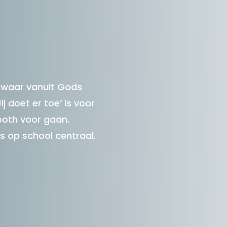
l waar vanuit Gods
 doet er toe’ is voor
both voor gaan.
ns op school centraal.
Wil j