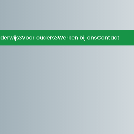
derwijs
Voor ouders
Werken bij ons
Contact
3
3